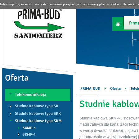
Informujemy, że serwis korzysta z informacji zapisanych za pomocą plików cookies. Dalsze kor
Firm
Oferta
PRIMA-BUD
Oferta
Tele
Telekomunikacja
Studnie kablo
Studnie kablowe typu SK
Studnie kablowe typu SKR
Studnia kablowa SKMP-3 stosowana
Studnie kablowe typu SKM
magistralnych dla kanalizacji tech
SKMP-3
w wersji dwuelementowej, tj. góra 
SKMP-4
jednocześnie w wersji przelotowej j