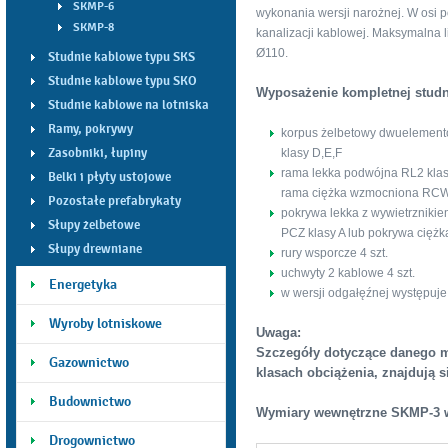
SKMP-6
wykonania wersji narożnej. W osi 
SKMP-8
kanalizacji kablowej. Maksymalna l
Ø
110.
Studnie kablowe typu SKS
Studnie kablowe typu SKO
Wyposażenie kompletnej studn
Studnie kablowe na lotniska
Ramy, pokrywy
korpus żelbetowy dwuelementow
Zasobniki, łupiny
klasy D,E,F
rama lekka podwójna RL2 klasy
Belki i płyty ustojowe
rama ciężka wzmocniona RCW 
Pozostałe prefabrykaty
pokrywa lekka z wywietrznikie
Słupy żelbetowe
PCZ klasy A lub pokrywa cięż
Słupy drewniane
rury wsporcze 4 szt.
uchwyty 2 kablowe 4 szt.
Energetyka
w wersji odgałęźnej występuje
Wyroby lotniskowe
Uwaga:
Szczegóły dotyczące danego 
Gazownictwo
klasach obciążenia, znajdują s
Budownictwo
Wymiary wewnętrzne SKMP-3
Drogownictwo